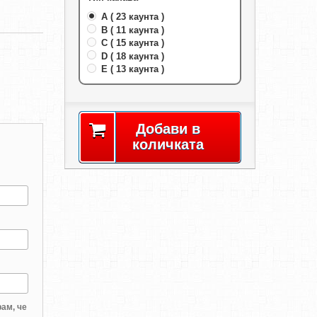
A ( 23 каунта )
B ( 11 каунта )
C ( 15 каунта )
D ( 18 каунта )
E ( 13 каунта )
Добави в
количката
ам, че