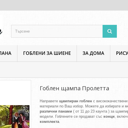
ПАНА
ГОБЛЕНИ ЗА ШИЕНЕ
ЗА ДОМА
РИСУ
Фигури
Гоблен щампа Пролетта
Гоблен щампа Пролетта
Направете
щампиран гоблен
с висококачествени
материали по Ваш избор. Можете да избирате и м
различни панами
( от 11 до 23 каунта ) за щамп
модели. Гоблените се продават със
конци
, включ
комплекта
.