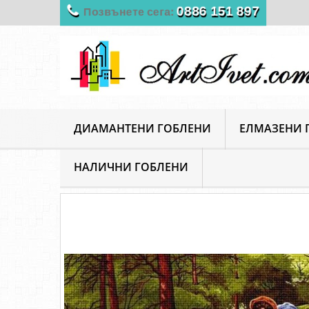
0886 151 897
Позвънете сега:
ДИАМАНТЕНИ ГОБЛЕНИ
ЕЛМАЗЕНИ 
НАЛИЧНИ ГОБЛЕНИ
ArtIvet
Гоблени за шиене
Щампирани гоблени