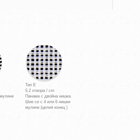
Тип E
5,2 отвора / cm
 мулине
Панама с двойна нишка.
Шие се с 4 или 6 нишки
мулине (целия конец )