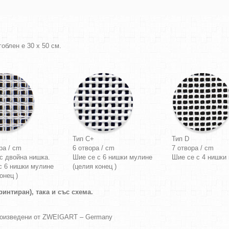
облен е 30 х 50 см.
Тип C+
Тип D
ра / cm
6 отвора / cm
7 отвора / cm
с двойна нишка.
Шие се с 6 нишки мулине
Шие се с 4 нишки
с 6 нишки мулине
(целия конец )
онец )
интиран), така и със схема.
роизведени от ZWEIGART – Germany