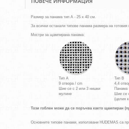
ПОВЕЧЕ ИНФОРМАЦИЯ
Размер за панама тип А - 25 х 40 см.
За всички останали типове панама размера на готовия г
Мостри за щампирана панама:
Тип A
Тип B
9 отвора / cm
4,4 отво
Шие се с 2 или 3 нишки
Панама
мулине
Шие се 
(целия к
Този гоблен може да се поръчва както щампиран (пр
Основните типове панами, използвани HUDEMAS са п