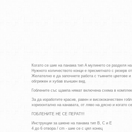
Когато се шие на панама тип A мулинето се разделя на
Нужното количеството конци е пресметнато с резерв о
Желателно е да започнете работа с тъмните цветове и 
обгрижен и хубав външен вид.
Гоблените със щампа нямат включена схема в комплек
За да изработите красив, равен и висококачествен гобл
хоризонтално на канавата, от ляво на дясно и когато с
ГОБЛЕНИТЕ НЕ СЕ ПЕРАТ!!!
Инструкции за шиене на панама тип B, C и E
4 до 6 отвора / cm - шие се с цял конец