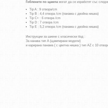
Гоблените по щампа
могат да се изработят със следн
Tip A : 9 отвора/cm
Tip B : 4,4 отвора /cm (панама с двойна нишка)
Tip C+ : 6 отвора /cm
Tip D : 7 отвора /cm
Tip E : 5,2 отвора /cm (панама с двойна нишка)
Инструкции за шиене с класически бод :
За канава тип A (щампирани модели)
и карирана панама ( с цветна нишка ) тип AZ с 10 отво