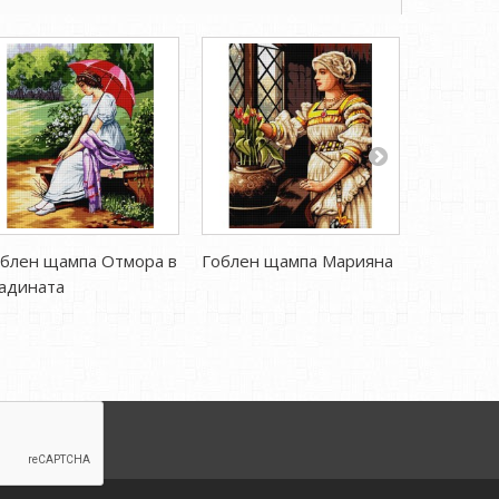
блен щампа Отмора в
Гоблен щампа Марияна
Гоблен 
адината
пастор