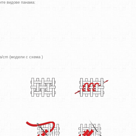
ите видове панама:
ра/cm (модели с схема )