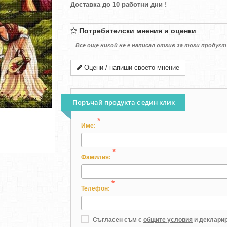
Доставка до 10 работни дни !
Потребителски мнения и оценки
Все още никой не е написал отзив за този продукт
Оцени / напиши своето мнение
Поръчай продукта с един клик
*
Име:
*
Фамилия:
*
Телефон:
Съгласен съм с
общите условия
и декларир