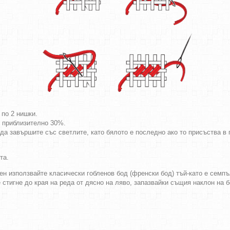
 по 2 нишки.
т приблизително 30%.
да завършите със светлите, като бялото е последно ако то присъства в г
та.
ен използвайте класически гобленов бод (френски бод) тъй-като е семпъл
е стигне до края на реда от дясно на ляво, запазвайки същия наклон на 