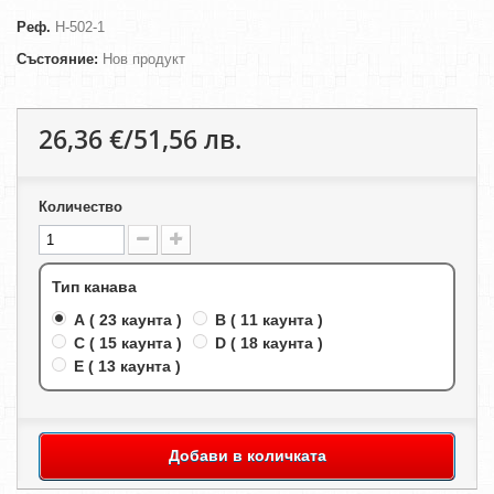
Реф.
H-502-1
Състояние:
Нов продукт
26,36 €/51,56 лв.
Количество
Тип канава
A ( 23 каунта )
B ( 11 каунта )
C ( 15 каунта )
D ( 18 каунта )
E ( 13 каунта )
Добави в количката