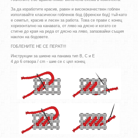
За да изработите красив, равен и висококачествен гоблен
използвайте класически гобленов бод (френски бод) тъй-като
е семпъл, красив и лесен за работа. Това се прави с конец
хоризонтално на канавата, от ляво на дясно и когато се
стигне до края на реда от дясно на ляво, запазвайки същия
наклон на бодовете.
ГОБЛЕНИТЕ НЕ СЕ ПЕРАТ!!!
Инструкции за шиене на панама тип B, C и E
4 до 6 отвора / cm - шие се с цял конец