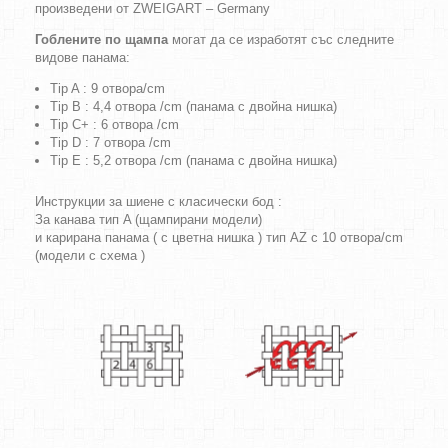
произведени от ZWEIGART – Germany
Гоблените по щампа
могат да се изработят със следните
видове панама:
Tip A : 9 отвора/cm
Tip B : 4,4 отвора /cm (панама с двойна нишка)
Tip C+ : 6 отвора /cm
Tip D : 7 отвора /cm
Tip E : 5,2 отвора /cm (панама с двойна нишка)
Инструкции за шиене с класически бод :
За канава тип A (щампирани модели)
и карирана панама ( с цветна нишка ) тип AZ с 10 отвора/cm
(модели с схема )