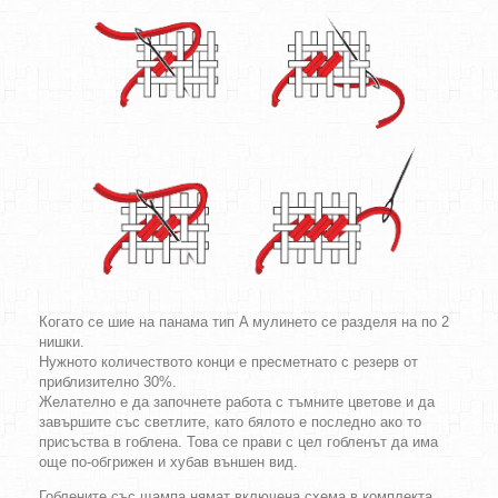
Когато се шие на панама тип A мулинето се разделя на по 2
нишки.
Нужното количеството конци е пресметнато с резерв от
приблизително 30%.
Желателно е да започнете работа с тъмните цветове и да
завършите със светлите, като бялото е последно ако то
присъства в гоблена. Това се прави с цел гобленът да има
още по-обгрижен и хубав външен вид.
Гоблените със щампа нямат включена схема в комплекта.