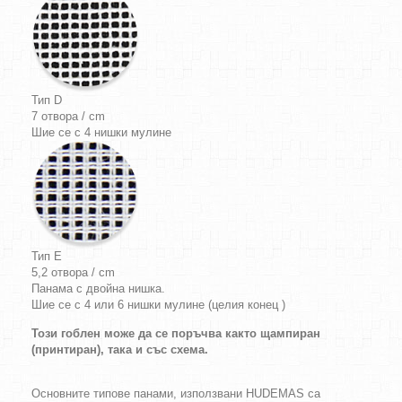
Тип D
7 отвора / cm
Шие се с 4 нишки мулине
Тип E
5,2 отвора / cm
Панама с двойна нишка.
Шие се с 4 или 6 нишки мулине (целия конец )
Този гоблен може да се поръчва както щампиран
(принтиран), така и със схема.
Основните типове панами, използвани HUDEMAS са