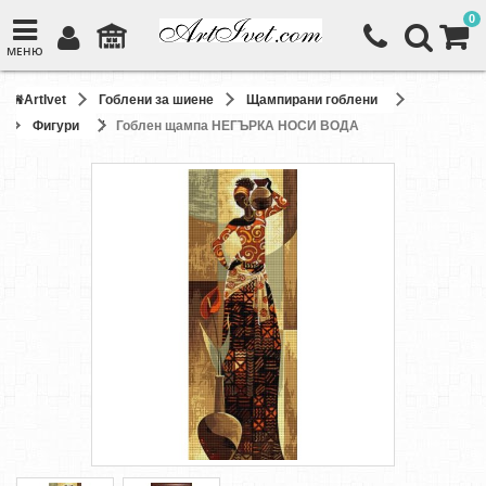
0
МЕНЮ
ArtIvet
Гоблени за шиене
Щампирани гоблени
Фигури
Гоблен щампа НЕГЪРКА НОСИ ВОДА