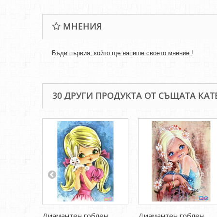
МНЕНИЯ
Бъди първия, който ще напише своето мнение !
30 ДРУГИ ПРОДУКТА ОТ СЪЩАТА КАТ
Диамантен гоблен
Диамантен гоблен