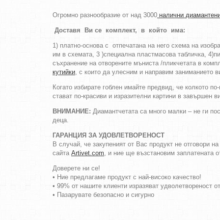
Огромно разнообразие от над 3000
налични диамантени
Доставя Ви се комплект, в който има:
1) платно-основа с отпечатана на него схема на изоб
им в схемата, 3 )специална пластмасова табличка, 4)пи
съхранение на отворените мъниста /пликчетата в компл
кутийки
, с които да улесним и направим заниманието в
Когато избирате гоблен имайте предвид, че колкото по
стават по-красиви и изразителни картини в завършен в
ВНИМАНИЕ:
Диамантчетата са много малки – не ги пос
деца.
ГАРАНЦИЯ ЗА УДОВЛЕТВОРЕНОСТ
В случай, че закупеният от Вас продукт не отговори н
сайта
Artivet.com
, и ние ще възстановим заплатената о
Доверете ни се!
• Ние предлагаме продукт с най-високо качество!
• 99% от нашите клиенти изразяват удволетвореност о
• Пазарувате безопасно и сигурно