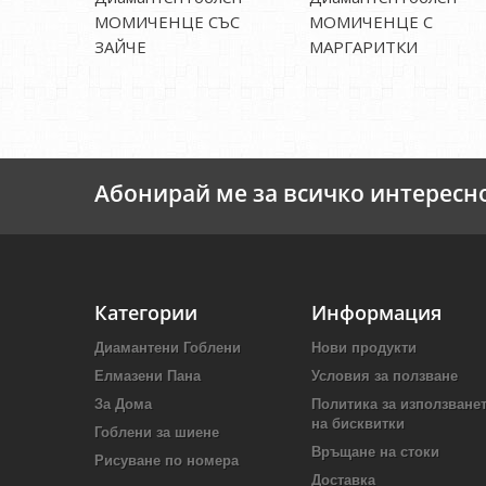
МОМИЧЕНЦЕ СЪС
МОМИЧЕНЦЕ С
ЗАЙЧЕ
МАРГАРИТКИ
Абонирай ме за всичко интересн
Категории
Информация
Диамантени Гоблени
Нови продукти
Елмазени Пана
Условия за ползване
За Дома
Политика за използване
на бисквитки
Гоблени за шиене
Връщане на стоки
Рисуване по номера
Доставка