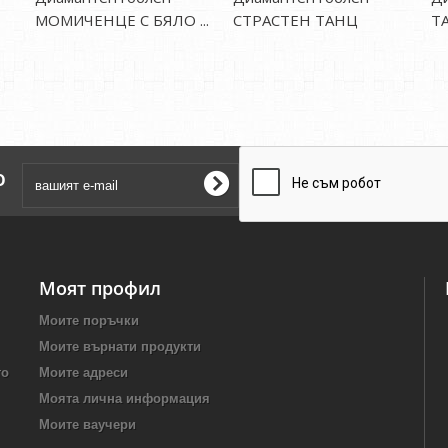
МОМИЧЕНЦЕ С БЯЛО ...
СТРАСТЕН ТАНЦ
Т
о
Моят профил
Моите поръчки
Моите върнати продукти
то
Моите адреси
Моята лична информация
Моите ваучери