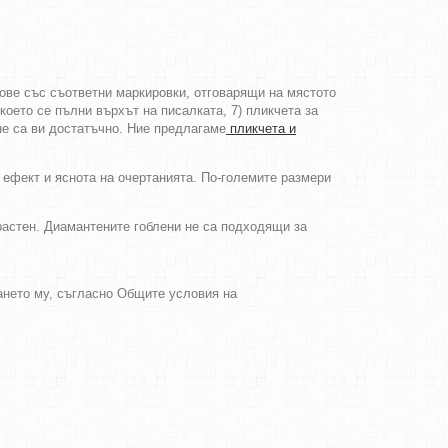
тове със съответни маркировки, отговарящи на мястото
което се пълни върхът на писалката, 7) пликчета за
не са ви достатъчно. Ние предлагаме
пликчета и
 ефект и яснота на очертанията. По-големите размери
зрастен. Диамантените гоблени не са подходящи за
ването му, съгласно Общите условия на