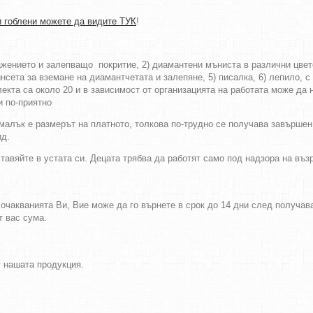
 гоблени можете да видите ТУК
!
ражението и залепващо покритие, 2) диамантени мъниста в различни цве
нсета за вземане на диамантчетата и залепяне, 5) писалка, 6) лепило, с 
екта са около 20 и в зависимост от организацията на работата може да 
и по-приятно
-малък е размерът на платното, толкова по-трудно се получава завършен
ид.
тавяйте в устата си. Децата трябва да работят само под надзора на въ
а очакванията Ви, Вие може да го върнете в срок до 14 дни след получа
т вас сума.
т нашата продукция.