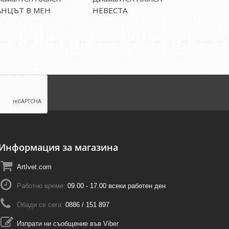
АНЦЪТ В МЕН
НЕВЕСТА
МОМА БЕ
Информация за магазина
ArtIvet.com
Работно време:
09.00 - 17.00 всеки работен ден
Обади се сега:
0886 / 151 897
Изпрати ни съобщение във Viber