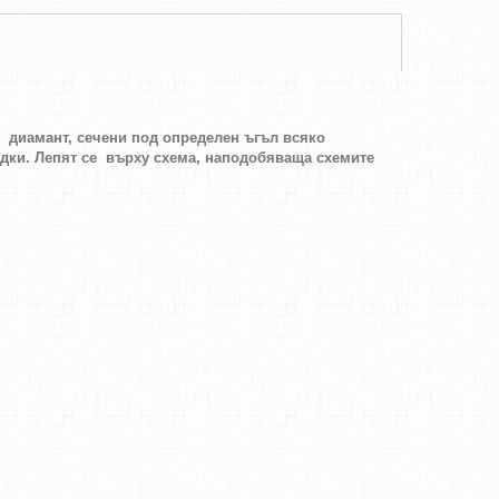
н диамант, сечени под определен ъгъл всяко
идки. Лепят се върху схема, наподобяваща схемите