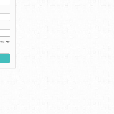
ам, че