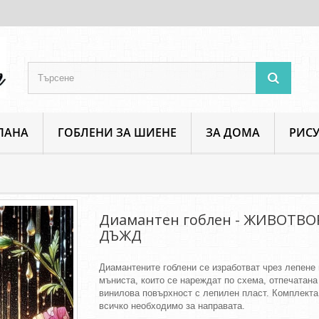
ПАНА
ГОБЛЕНИ ЗА ШИЕНЕ
ЗА ДОМА
РИСУ
Диамантен гоблен - ЖИВОТВОРЕН ДЪЖД
Диамантен гоблен - ЖИВОТВО
ДЪЖД
Диамантените гоблени се изработват чрез лепене 
мъниста, които се нареждат по схема, отпечатана
винилова повърхност с лепилен пласт. Комплект
всичко необходимо за направата.