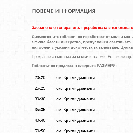
ПОВЕЧЕ ИНФОРМАЦИЯ
Забранено е копирането, преработката и използван
Диамантените гоблени се изработват от малки мани
ъгълче блести дискретно, пречупвайки светлината.
на гоблен с указани ясно места за залепване. Цялат
Прекрасно занимание за малки и големи. Релаксиращо
Гобленът се предлага в следните РАЗМЕРИ:
20х20
см. Кръгли диаманти
25х25
см. Кръгли диаманти
30х30
см. Кръгли диаманти
35х35
см. Кръгли диаманти
40х40
см. Кръгли диаманти
50х50
см. Кръгли диаманти