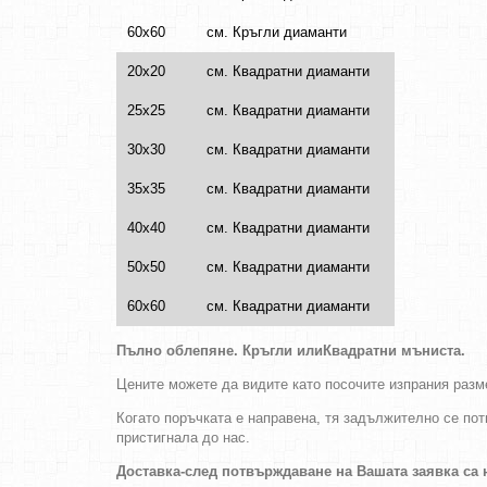
60х60
см. Кръгли диаманти
20х20
см. Квадратни диаманти
25х25
см. Квадратни диаманти
30х30
см. Квадратни диаманти
35х35
см. Квадратни диаманти
40х40
см. Квадратни диаманти
50х50
см. Квадратни диаманти
60х60
см. Квадратни диаманти
Пълно облепяне.
Кръгли
или
Квадратни
мъниста
.
Цените можете да видите като посочите изпрания разме
Когато поръчката е направена, тя задължително се пот
пристигнала до нас.
Доставка-след потвърждаване на Вашата заявка са