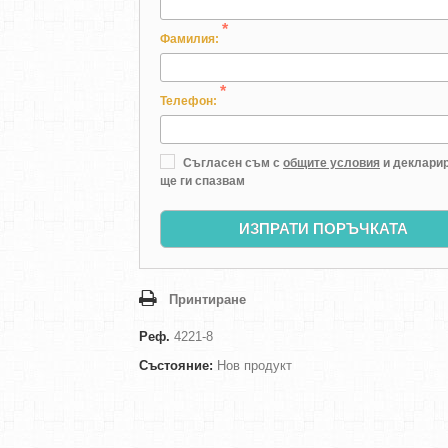
*
Фамилия:
*
Телефон:
Съгласен съм с
общите условия
и декларир
ще ги спазвам
ИЗПРАТИ ПОРЪЧКАТА
Принтиране
Реф.
4221-8
Състояние:
Нов продукт