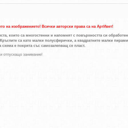
ето на изображението! Всички авторски права са на АртИвет!
ста, които са многостенни и напомнят с повърхността си обработе
 Кръглите са като малки полусферички, а квадратните малки пирам
а схема е покрита със самозалепващ се пласт.
 и отпускащо занимание!