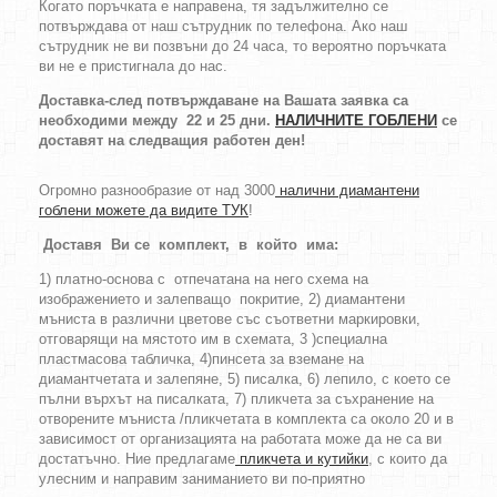
Когато поръчката е направена, тя задължително се
потвърждава от наш сътрудник по телефона. Ако наш
сътрудник не ви позвъни до 24 часа, то вероятно поръчката
ви не е пристигнала до нас.
Доставка-след потвърждаване на Вашата заявка са
необходими между 22 и 25 дни.
НАЛИЧНИТЕ ГОБЛЕНИ
се
доставят на следващия работен ден!
Огромно разнообразие от над 3000
налични диамантени
гоблени можете да видите ТУК
!
Доставя Ви се комплект, в който има:
1) платно-основа с отпечатана на него схема на
изображението и залепващо покритие, 2) диамантени
мъниста в различни цветове със съответни маркировки,
отговарящи на мястото им в схемата, 3 )специална
пластмасова табличка, 4)пинсета за вземане на
диамантчетата и залепяне, 5) писалка, 6) лепило, с което се
пълни върхът на писалката, 7) пликчета за съхранение на
отворените мъниста /пликчетата в комплекта са около 20 и в
зависимост от организацията на работата може да не са ви
достатъчно. Ние предлагаме
пликчета и кутийки
, с които да
улесним и направим заниманието ви по-приятно