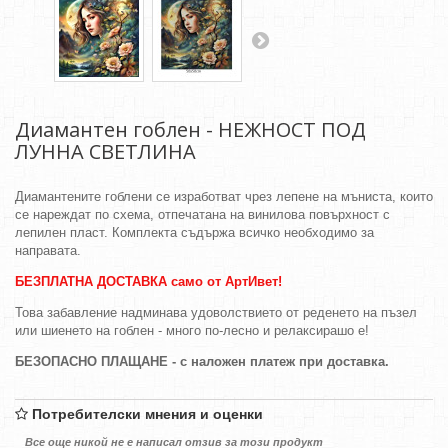
Диамантен гоблен - НЕЖНОСТ ПОД
ЛУННА СВЕТЛИНА
Диамантените гоблени се изработват чрез лепене на мъниста, които
се нареждат по схема, отпечатана на винилова повърхност с
лепилен пласт. Комплекта съдържа всичко необходимо за
направата.
БЕЗПЛАТНА ДОСТАВКА само от АртИвет!
Това забавление надминава удоволствието от реденето на пъзел
или шиенето на гоблен - много по-лесно и релаксирашо е!
БЕЗОПАСНО ПЛАЩАНЕ - с наложен платеж при доставка.
Потребителски мнения и оценки
Все още никой не е написал отзив за този продукт