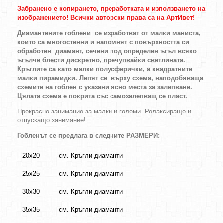
Забранено е копирането, преработката и използването на
изображението! Всички авторски права са на АртИвет!
Диамантените гоблени се изработват от малки маниста,
които са многостенни и напомнят с повърхността си
обработен диамант, сечени под определен ъгъл всяко
ъгълче блести дискретно, пречупвайки светлината.
Кръглите са като малки полусферички, а квадратните
малки пирамидки. Лепят се върху схема, наподобяваща
схемите на гоблен с указани ясно места за залепване.
Цялата схема е покрита със самозалепващ се пласт.
Прекрасно занимание за малки и големи. Релаксиращо и
отпускащо занимание!
Гобленът се предлага в следните РАЗМЕРИ:
20х20
см. Кръгли диаманти
25х25
см. Кръгли диаманти
30х30
см. Кръгли диаманти
35х35
см. Кръгли диаманти