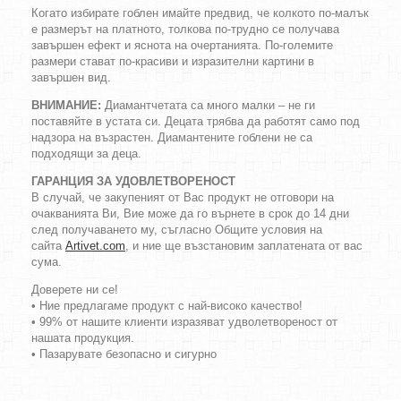
Когато избирате гоблен имайте предвид, че колкото по-малък
е размерът на платното, толкова по-трудно се получава
завършен ефект и яснота на очертанията. По-големите
размери стават по-красиви и изразителни картини в
завършен вид.
ВНИМАНИЕ:
Диамантчетата са много малки – не ги
поставяйте в устата си. Децата трябва да работят само под
надзора на възрастен. Диамантените гоблени не са
подходящи за деца.
ГАРАНЦИЯ ЗА УДОВЛЕТВОРЕНОСТ
В случай, че закупеният от Вас продукт не отговори на
очакванията Ви, Вие може да го върнете в срок до 14 дни
след получаването му, съгласно Общите условия на
сайта
Artivet.com
, и ние ще възстановим заплатената от вас
сума.
Доверете ни се!
• Ние предлагаме продукт с най-високо качество!
• 99% от нашите клиенти изразяват удволетвореност от
нашата продукция.
• Пазарувате безопасно и сигурно