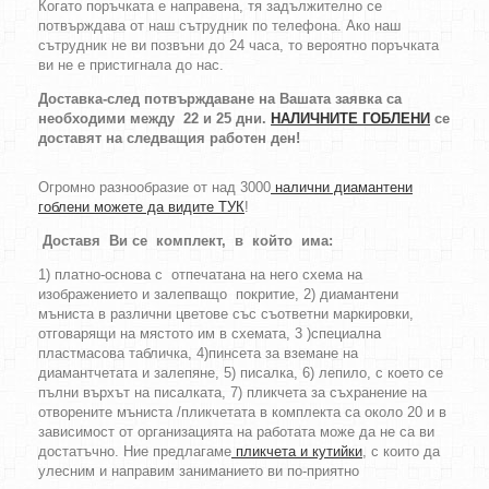
Когато поръчката е направена, тя задължително се
потвърждава от наш сътрудник по телефона. Ако наш
сътрудник не ви позвъни до 24 часа, то вероятно поръчката
ви не е пристигнала до нас.
Доставка-след потвърждаване на Вашата заявка са
необходими между 22 и 25 дни.
НАЛИЧНИТЕ ГОБЛЕНИ
се
доставят на следващия работен ден!
Огромно разнообразие от над 3000
налични диамантени
гоблени можете да видите ТУК
!
Доставя Ви се комплект, в който има:
1) платно-основа с отпечатана на него схема на
изображението и залепващо покритие, 2) диамантени
мъниста в различни цветове със съответни маркировки,
отговарящи на мястото им в схемата, 3 )специална
пластмасова табличка, 4)пинсета за вземане на
диамантчетата и залепяне, 5) писалка, 6) лепило, с което се
пълни върхът на писалката, 7) пликчета за съхранение на
отворените мъниста /пликчетата в комплекта са около 20 и в
зависимост от организацията на работата може да не са ви
достатъчно. Ние предлагаме
пликчета и кутийки
, с които да
улесним и направим заниманието ви по-приятно