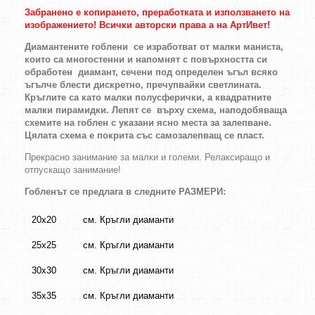
Забранено е копирането, преработката и използването на
изображението! Всички авторски права а на АртИвет!
Диамантените гоблени се изработват от малки маниста,
които са многостенни и напомнят с повърхността си
обработен диамант, сечени под определен ъгъл всяко
ъгълче блести дискретно, пречупвайки светлината.
Кръглите са като малки полусферички, а квадратните
малки пирамидки. Лепят се върху схема, наподобяваща
схемите на гоблен с указани ясно места за залепване.
Цялата схема е покрита със самозалепващ се пласт.
Прекрасно занимание за малки и големи. Релаксиращо и
отпускащо занимание!
Гобленът се предлага в следните РАЗМЕРИ:
20х20
см. Кръгли диаманти
25х25
см. Кръгли диаманти
30х30
см. Кръгли диаманти
35х35
см. Кръгли диаманти