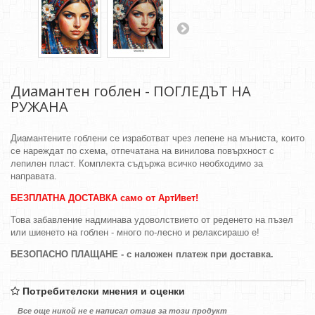
Диамантен гоблен - ПОГЛЕДЪТ НА
РУЖАНА
Диамантените гоблени се изработват чрез лепене на мъниста, които
се нареждат по схема, отпечатана на винилова повърхност с
лепилен пласт. Комплекта съдържа всичко необходимо за
направата.
БЕЗПЛАТНА ДОСТАВКА само от АртИвет!
Това забавление надминава удоволствието от реденето на пъзел
или шиенето на гоблен - много по-лесно и релаксирашо е!
БЕЗОПАСНО ПЛАЩАНЕ - с наложен платеж при доставка.
Потребителски мнения и оценки
Все още никой не е написал отзив за този продукт