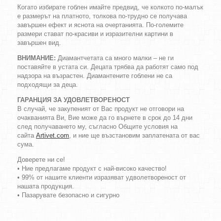
Когато избирате гоблен имайте предвид, че колкото по-малък
е размерът на платното, толкова по-трудно се получава
завършен ефект и яснота на очертанията. По-големите
размери стават по-красиви и изразителни картини в
завършен вид.
ВНИМАНИЕ:
Диамантчетата са много малки – не ги
поставяйте в устата си. Децата трябва да работят само под
надзора на възрастен. Диамантените гоблени не са
подходящи за деца.
ГАРАНЦИЯ ЗА УДОВЛЕТВОРЕНОСТ
В случай, че закупеният от Вас продукт не отговори на
очакванията Ви, Вие може да го върнете в срок до 14 дни
след получаването му, съгласно Общите условия на
сайта
Artivet.com
, и ние ще възстановим заплатената от вас
сума.
Доверете ни се!
• Ние предлагаме продукт с най-високо качество!
• 99% от нашите клиенти изразяват удволетвореност от
нашата продукция.
• Пазарувате безопасно и сигурно