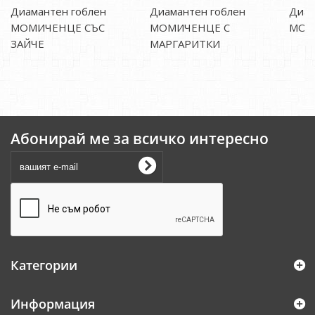
Диамантен гоблен
Диамантен гоблен
Диам
МОМИЧЕНЦЕ СЪС
МОМИЧЕНЦЕ С
МОМИ
ЗАЙЧЕ
МАРГАРИТКИ
Абонирай ме за всичко интересно
Категории
Информация