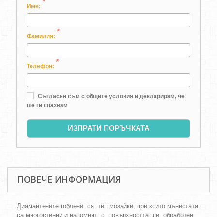
*
Име:
*
Фамилия:
*
Телефон:
Съгласен съм с
общите условия
и декларирам, че
ще ги спазвам
ИЗПРАТИ ПОРЪЧКАТА
ПОВЕЧЕ ИНФОРМАЦИЯ
Диамантените гоблени са тип мозайки, при които мънистата
са многостенни и напомнят с повърхността си обработен