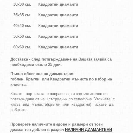
30х30 см.
Квадратни диаманти
35х35 см.
Квадратни диаманти
40х40 см.
Квадратни диаманти
50х50 см.
Квадратни диаманти
60х60 см.
Квадратни диаманти
Доставка - след потвърждаване на Вашата заявка са
необходими около 25 дни.
Пълно облепяне на диамантения
гоблен.
Кръгли
или
Квадратни
мъниста по избор на
клиента
.
Когато поръчката е направена, тя задължително се
потвърждава от наш сътрудник по телефона. Уточнете с
какъв вид мъниста(кръгли или квадратни) искате да
работите.
Проверете наличните видове и размери от този
диамантен доблен в раздел
НАЛИЧНИ ДИАМАНТЕНИ