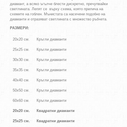
диамант, а всяко ъгълче блести дискретно, пречупвайки
светлината. Лепят се върху схема, която прилича на
схемите на гоблен. Мънистата са насечени подобно на
диаманти и отразяват светлината с множество ръбчета.
РАЗМЕРИ:
20х20 см.
Кръгли диаманти
25х25 см.
Кръгли диаманти
30х30 см.
Кръгли диаманти
35х35 см.
Кръгли диаманти
40х40 см.
Кръгли диаманти
50х50 см.
Кръгли диаманти
60х60 см.
Кръгли диаманти
20х20 см.
Квадратни диаманти
25х25 см.
Квадратни диаманти