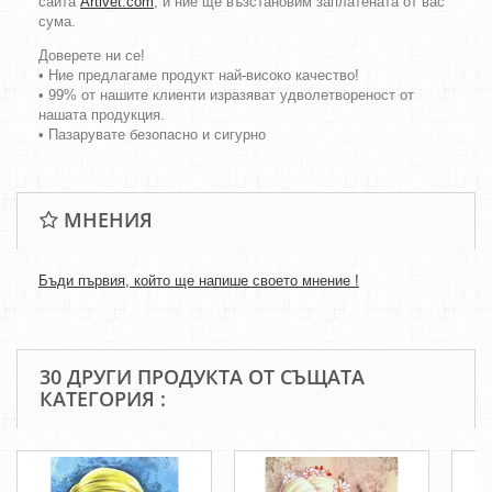
сайта
Artivet.com
, и ние ще възстановим заплатената от вас
сума.
Доверете ни се!
• Ние предлагаме продукт най-високо качество!
• 99% от нашите клиенти изразяват удволетвореност от
нашата продукция.
• Пазарувате безопасно и сигурно
МНЕНИЯ
Бъди първия, който ще напише своето мнение !
30 ДРУГИ ПРОДУКТА ОТ СЪЩАТА
КАТЕГОРИЯ :