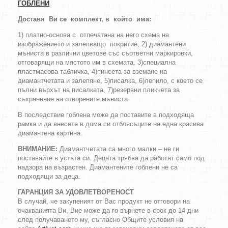
ГОБЛЕНИ
Доставя Ви се комплект, в който има:
1) платно-основа с отпечатана на него схема на
изображението и залепващо покритие, 2) диамантени
мъниста в различни цветове със съответни маркировки,
отговарящи на мястото им в схемата, 3)специална
пластмасова табличка, 4)пинсета за вземане на
диамантчетата и залепяне, 5)писалка, 6)лепило, с което се
пълни върхът на писалката, 7)резервни пликчета за
съхранение на отворените мъниста
В последствие гоблена може да поставите в подходяща
рамка и да внесете в дома си отблясъците на една красива
диамантена картина.
ВНИМАНИЕ:
Диамантчетата са много малки – не ги
поставяйте в устата си. Децата трябва да работят само под
надзора на възрастен. Диамантените гоблени не са
подходящи за деца.
ГАРАНЦИЯ ЗА УДОВЛЕТВОРЕНОСТ
В случай, че закупеният от Вас продукт не отговори на
очакванията Ви, Вие може да го върнете в срок до 14 дни
след получаването му, съгласно Общите условия на