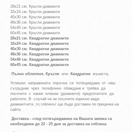
28х21 см. Кръгли диаманти
32х24 см. Кръгли диаманти
40х30 см. Кръгли диаманти
48х36 см. Кръгли диаманти
54х40 см. Кръгли диаманти
60х45 см. Кръгли диаманти
28х21 см. Квадратни диаманти
32х24 см. Квадратни диаманти
40х30 см. Квадратни диаманти
48х36 см. Квадратни диаманти
54х40 см. Квадратни диаманти
60х45 см. Квадратни диаманти
Пълно облепяне. Кръгли
или
Квадратни
мъниста
.
Успешно направената поръчка се потвърждава от наш
сътрудник чрез телефонно обаждане и трябва да
посочите с какви елмази (диаманти) предпочитате да
работите. В случай че не посочите изрично вида
диамантчета ,то гобленът ще бъде доставен по преценка на
сайта.
Доставка - след потвърждаване на Вашата заявка са
необходими до 22 - 25 дни за доставка на гоблена.