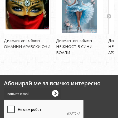
Диамантен гоблен
Диамантен гоблен -
Диам
ОМАЙНИ АРАБСКИ ОЧИ
НЕЖНОСТ В СИНИ
НЕБ
ВОАЛИ
АРХ
Абонирай ме за всичко интересно