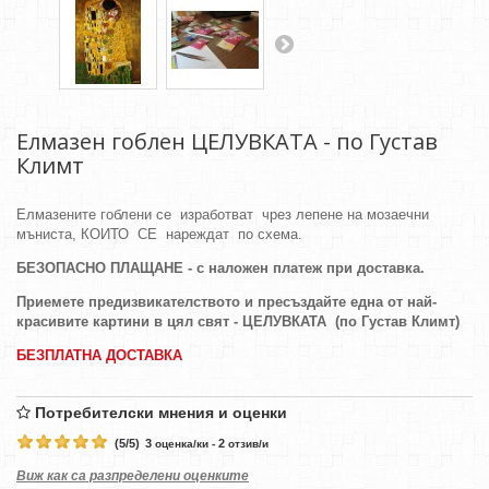
Елмазен гоблен ЦЕЛУВКАТА - по Густав
Климт
Елмазените гоблени се изработват чрез лепене на мозаечни
мъниста, КОИТО СЕ нареждат по схема.
БЕЗОПАСНО ПЛАЩАНЕ - с наложен платеж при доставка.
Приемете предизвикателството и пресъздайте една от най-
красивите картини в цял свят - ЦЕЛУВКАТА (по Густав Климт)
БЕЗПЛАТНА ДОСТАВКА
Потребителски мнения и оценки
(
5
/
5
)
3
2
оценка/ки -
отзив/и
Виж как са разпределени оценките