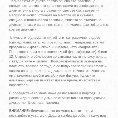
Комплектът съдържа:платно-основа със залепваща
повърхност и отпечатана на него схема на изображението,
диамантени мъниста в различни цветове със съответни
маркировкикоито отгоарят на мястото им в схемата,
специална пластмасова табличка, пинсета за взимане на
диамантчетата и залепяне, както и писалка, ако гоблена е с
кръгли диаманти.
Елмазените(диамантени) гоблени са различни видове
(според мънистата, кото се използват) : квадратни, кръгли
прозрачни и кръгли акрилни (матови, като квадратните).
Повърхността им е с различен брой фасети(стенички)- 9 или
12. С кръглите обикновено се запълва частично рисунъка, а
с квадратните – изцяло. Колкото по-малък е размера на
платното, толкова по-трудно се получава завършен ефект и
яснота на очертанията на диамантения гоблен, особено ако
има заложени дребни детайли или фигури. Големите
елмазени картини изискват повече време, но ефектът е
поразителен.
В последствие гоблена може да поставете в подходяща
рамка и да внесете в дома си отблясъците на една красива,
дискретно блестяща картина.
ВНИМАНИЕ:
Диамантчетата са много малки – не ги
поставяйте в устата си. Децата трябва да работят само под