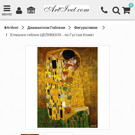
0
МЕНЮ
ArtIvet
Диамантени Гоблени
Фигуративни
Елмазен гоблен ЦЕЛУВКАТА - по Густав Климт