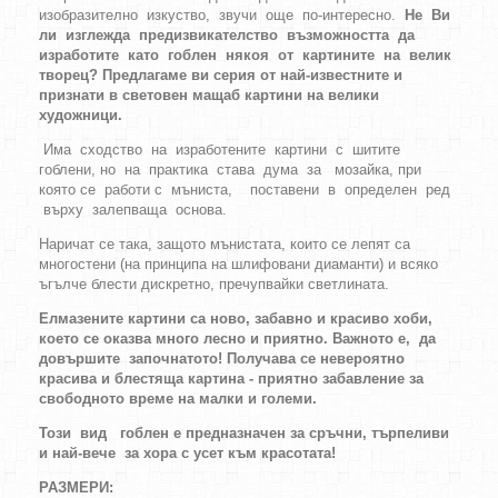
изобразително изкуство, звучи още по-интересно.
Не Ви
ли изглежда предизвикателство възможността да
изработите като гоблен някоя от картините на велик
творец? Предлагаме ви серия от най-известните и
признати в световен мащаб картини на велики
художници.
Има сходство на изработените картини с шитите
гоблени, но на практика става дума за мозайка, при
която се работи с мъниста, поставени в определен ред
върху залепваща основа.
Наричат се така, защото мънистата, които се лепят са
многостени (на принципа на шлифовани диаманти) и всяко
ъгълче блести дискретно, пречупвайки светлината.
Елмазените картини са ново, забавно и красиво хоби,
което се оказва много лесно и приятно. Важното е, да
довършите започнатото! Получава се невероятно
красива и блестяща картина - приятно забавление за
свободното време на малки и големи.
Този вид гоблен е предназначен за сръчни, търпеливи
и най-вече за хора с усет към красотата!
РАЗМЕРИ: