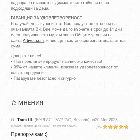
надзора на възрастен. Диамантените гоблени не са
подходящи за деца.
ГАРАНЦИЯ ЗА УДОВЛЕТВОРЕНОСТ
В случай, че закупеният от Вас продукт не отговори на
очакванията Ви, Вие може да го върнете в срок до 14 дни
след получаването му, съгласно Общите условия на
сайта
Artivet.com
, и ние ще възстановим заплатената от вас
сума.
Доверете ни се!
• Ние предлагаме продукт най-високо качество!
• 99% от нашите клиенти изразяват удволетвореност от
нашата продукция.
• Пазарувате безопасно и сигурно
МНЕНИЯ
От
Таня Ш.
(БУРГАС - БУРГАС, Bulgaria) на
20 Mar 2023
:
(
Елмазен гоблен ЦЕЛУВКАТА - по Густав Климт
)
(
5
/
5
)
Препоръчвам :)