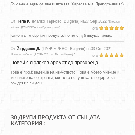
Гоблена е един от любимите ми. Харесва ми. Препоръчвам :)
От
Пепа К.
(Малко Търново, Bulgaria) на
27 Sep 2022
(
Елмазен
:
гоблен ЦЕЛУВКАТА - по Густав Климт
)
(
5
/
5
)
Клиентът е оценил продуктa, но не е публикувал ревю.
От
Йорданка Д.
(ПАНЧАРЕВО, Bulgaria) на
03 Oct 2021
:
(
Елмазен гоблен ЦЕЛУВКАТА - по Густав Климт
)
(
5
/
5
)
Повей с люляков аромат до прозореца
Това е произведение на изкуството! Това е моето мнение и
мнението на сестра ми, която го получи като подарък за
рождения си ден!
30 ДРУГИ ПРОДУКТА ОТ СЪЩАТА
КАТЕГОРИЯ :