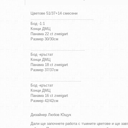
Цветове 51/37+14 смесени
……………………………………………
Бод -1:1
Конци ДМЦ
Панама 22 ct zweigart
Размер 30/30см
……………………………………..
Бод -кръстат
Конци ДМЦ
Панама 18 ct zweigart
Размер 37/37см
…………………………………..
Бод -кръстат
Конци ДМЦ
Панама 16 ct zweigart
Размер 42/42см
Дизайнер Любов Ющук
Дали ще започнете работа с тъмните цветове и ще завъ