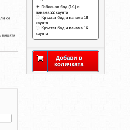
Гобленов бод (1:1) и
панама 22 каунта
Кръстат бод и панама 18
али се
каунта
Кръстат бод и панама 16
каунта
а вашата
Добави в
количката