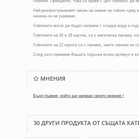
гоблени. Принципно, това се прави с цел гобленът да 
Най-разпространеният начин на шиене на гоблен сред м
начина си на ушиване.
Гоблените могат да бъдат изпрани с хладка вода и по
Гоблените на 16 и 18 каутна, са с магическа панама, к
Гоблените на 22 каунта са с панама, чиито линнии не 
След като приемем Вашата поръчка всеки артикул е ко
МНЕНИЯ
Бъди първия, който ще напише своето мнение !
30 ДРУГИ ПРОДУКТА ОТ СЪЩАТА КАТ