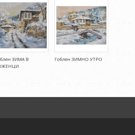
облен ЗИМА В
Гоблен ЗИМНО УТРО
Гоблен 
ОЖЕНЦИ
КЪЩА