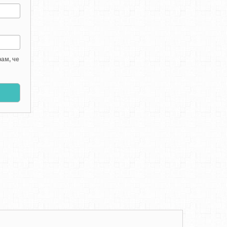
ам, че