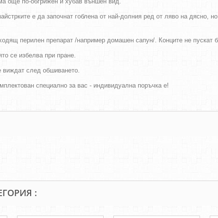
има още по-обгрижен и хубав външен вид.
айстрките е да започнат гоблена от най-долния ред от ляво на дясно, н
дходящ перилен препарат /например домашен сапун/. Конците не пускат 
оято се избелва при пране.
се виждат след обшиването.
мплектован специално за вас - индивидуална поръчка е!
ЕГОРИЯ :