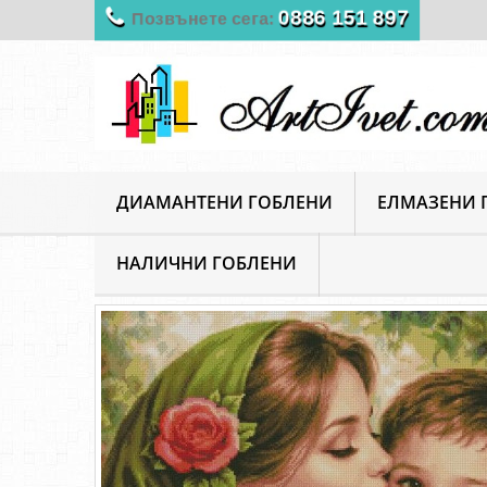
Позвънете сега:
0886 151 897
ДИАМАНТЕНИ ГОБЛЕНИ
ЕЛМАЗЕНИ 
НАЛИЧНИ ГОБЛЕНИ
ArtIvet
Гоблени за шиене
Луксозни гоблени