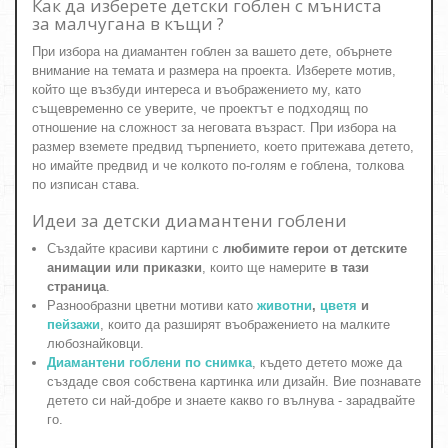
Как да изберете детски гоблен с мъниста
за малчугана в къщи ?
При избора на диамантен гоблен за вашето дете, обърнете
внимание на темата и размера на проекта. Изберете мотив,
който ще възбуди интереса и въображението му, като
същевременно се уверите, че проектът е подходящ по
отношение на сложност за неговата възраст. При избора на
размер вземете предвид търпението, което притежава детето,
но имайте предвид и че колкото по-голям е гоблена, толкова
по изписан става.
Идеи за детски диамантени гоблени
Създайте красиви картини с
любимите герои от детските
анимации или приказки
, които ще намерите
в тази
страница
.
Разнообразни цветни мотиви като
животни
,
цветя
и
пейзажи
, които да разширят въображението на малките
любознайковци.
Диамантени гоблени по снимка
, където детето може да
създаде своя собствена картинка или дизайн. Вие познавате
детето си най-добре и знаете какво го вълнува - зарадвайте
го.