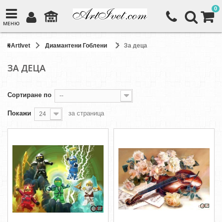
0
МЕНЮ
ArtIvet
Диамантени Гоблени
За деца
ЗА ДЕЦА
Сортиране по
--
Покажи
за страница
24