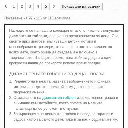
1
2
3
4
5
Показване на всички
Показване на 97 - 116 от 116 артикула
Насладете се на нашата колекция от изключително вълнуващи
диамантени гоблени
, специално предназначени
за деца
. Със
своите ярки цветове, вълнуващи детски мотиви и
многообразие от размери, те са перфектното занимание за
всяко дете, което обича да създава и е влюбено в
творчеството. В същото време, това хоби за деца е и един
прекрасен начин да прекарате повече време заедно.
Диамантените гоблени за деца - ползи
Реденето на мъниста развива въображението и фината
моторика на детето, помагайки му да развие своите
творчески умения.
Създаването на
диамантен гоблен
изисква концентрация и
внимание към детайлите, което помага на малките
палавници да се успокоят и отпуснат.
Завършването на диамантен гоблен е повод за гордост и
радост както за самото дете, така и за вас - родителите му.