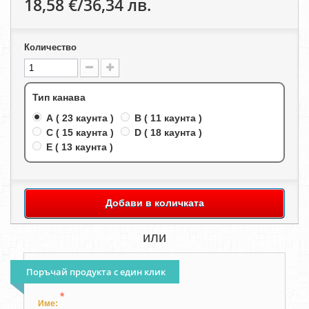
18,58 €/36,34 лв.
Количество
Тип канава
A ( 23 каунта )
B ( 11 каунта )
C ( 15 каунта )
D ( 18 каунта )
E ( 13 каунта )
Добави в количката
или
Поръчай продукта с един клик
*
Име: