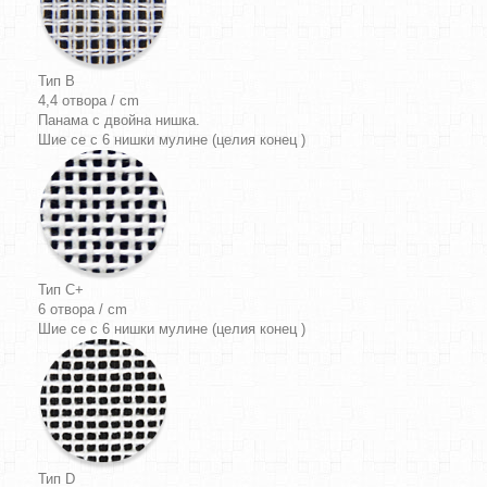
Тип B
4,4 отвора / cm
Панама
с двойна нишка.
Шие се с 6 нишки мулине (целия конец )
Тип C+
6 отвора / cm
Шие се с 6 нишки мулине (целия конец )
Тип D