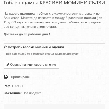
Гоблен щампа КРАСИВИ МОМИНИ СЪЛЗИ
Направете
щампиран гоблен
с висококачествени материали по
Ваш избор. Можете да избирате и между 5
различни панами
( от
11 до 23 каунта ) за щампираните модели. Гоблените се продават
със
конци
, включени в
комплекта
.
Доставка до 10 работни дни !
Потребителски мнения и оценки
Все още никой не е написал отзив за този продукт
Оцени / напиши своето мнение
Принтиране
Реф.
H-693-1
Състояние:
Нов продукт