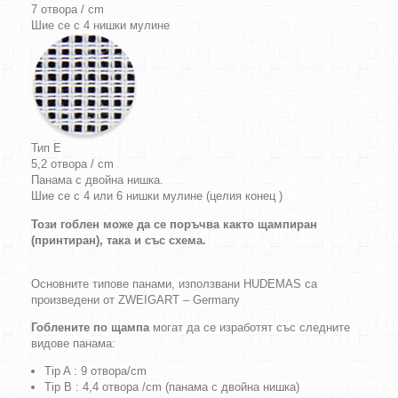
7 отвора / cm
Шие се с 4 нишки мулине
Тип E
5,2 отвора / cm
Панама с двойна нишка.
Шие се с 4 или 6 нишки мулине (целия конец )
Този гоблен може да се поръчва както щампиран
(принтиран), така и със схема.
Основните типове панами, използвани HUDEMAS са
произведени от ZWEIGART – Germany
Гоблените по щампа
могат да се изработят със следните
видове панама:
Tip A : 9 отвора/cm
Tip B : 4,4 отвора /cm (панама с двойна нишка)