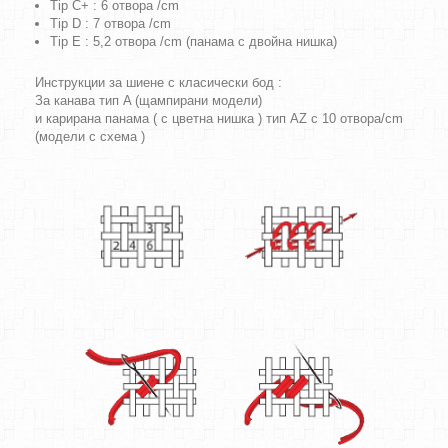
Tip C+ : 6 отвора /cm
Tip D : 7 отвора /cm
Tip E : 5,2 отвора /cm (панама с двойна нишка)
Инструкции за шиене с класически бод :
За канава тип A (щампирани модели)
и карирана панама ( с цветна нишка ) тип AZ с 10 отвора/cm
(модели с схема )