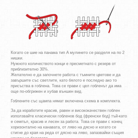
Когато се шие на панама тип A мулинето се разделя на по 2
нишки.
Нужното количеството конци е пресметнато с резерв от
приблизително 30%.
Желателно е да започнете работа с тъмните цветове и да
завършите със светлите, като бялото е последно ако то
присъства в гоблена. Това се прави с цел гобленът да има
още по-обгрижен и хубав външен вид.
Гоблените със щампа нямат включена схема в комплекта.
За да изработите красив, равен и висококачествен гоблен
използвайте класически гобленов бод (френски бод) тъй-като
е семпъл, красив и лесен за работа. Това се прави с конец
хоризонтално на канавата, от ляво на дясно и когато се
стигне до края на реда от дясно на ляво, запазвайки същия