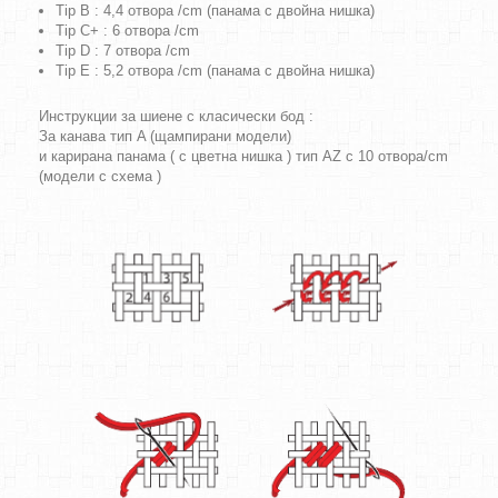
Tip B : 4,4 отвора /cm (панама с двойна нишка)
Tip C+ : 6 отвора /cm
Tip D : 7 отвора /cm
Tip E : 5,2 отвора /cm (панама с двойна нишка)
Инструкции за шиене с класически бод :
За канава тип A (щампирани модели)
и карирана панама ( с цветна нишка ) тип AZ с 10 отвора/cm
(модели с схема )