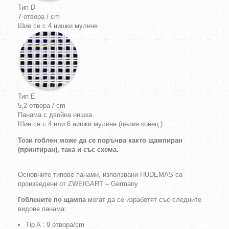
Тип D
7 отвора / cm
Шие се с 4 нишки мулине
Тип E
5,2 отвора / cm
Панама с двойна нишка.
Шие се с 4 или 6 нишки мулине (целия конец )
Този гоблен може да се поръчва както щампиран
(принтиран), така и със схема.
Основните типове панами, използвани HUDEMAS са
произведени от ZWEIGART – Germany
Гоблените по щампа
могат да се изработят със следните
видове панама:
Tip A : 9 отвора/cm