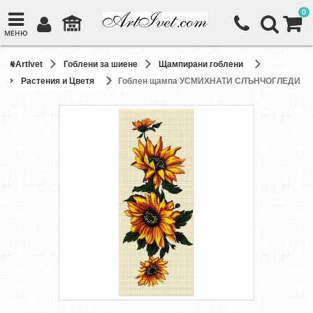
0
МЕНЮ
ArtIvet
Гоблени за шиене
Щампирани гоблени
Растения и Цветя
Гоблен щампа УСМИХНАТИ СЛЪНЧОГЛЕДИ