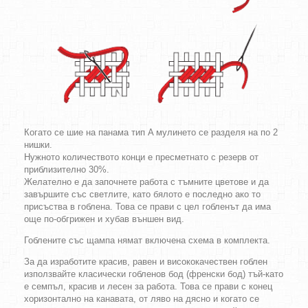
Когато се шие на панама тип A мулинето се разделя на по 2
нишки.
Нужното количеството конци е пресметнато с резерв от
приблизително 30%.
Желателно е да започнете работа с тъмните цветове и да
завършите със светлите, като бялото е последно ако то
присъства в гоблена. Това се прави с цел гобленът да има
още по-обгрижен и хубав външен вид.
Гоблените със щампа нямат включена схема в комплекта.
За да изработите красив, равен и висококачествен гоблен
използвайте класически гобленов бод (френски бод) тъй-като
е семпъл, красив и лесен за работа. Това се прави с конец
хоризонтално на канавата, от ляво на дясно и когато се