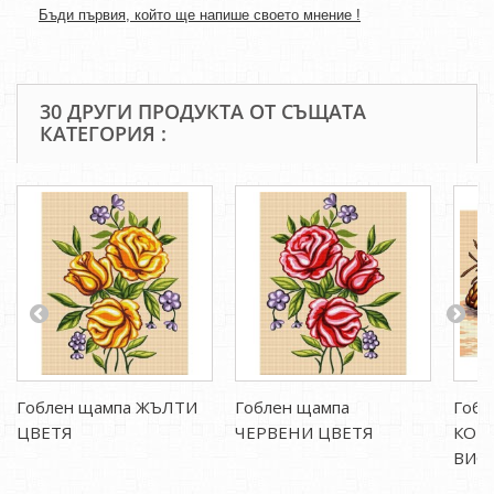
Бъди първия, който ще напише своето мнение !
30 ДРУГИ ПРОДУКТА ОТ СЪЩАТА
КАТЕГОРИЯ :
Гоблен щампа ЖЪЛТИ
Гоблен щампа
Гобл
ЦВЕТЯ
ЧЕРВЕНИ ЦВЕТЯ
КОШ
ВИО