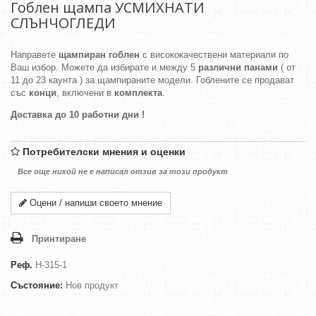
Гоблен щампа УСМИХНАТИ
СЛЪНЧОГЛЕДИ
Направете
щампиран гоблен
с висококачествени материали по
Ваш избор. Можете да избирате и между 5
различни панами
( от
11 до 23 каунта ) за щампираните модели. Гоблените се продават
със
конци
, включени в
комплекта
.
Доставка до 10 работни дни !
Потребителски мнения и оценки
Все още никой не е написал отзив за този продукт
Оцени / напиши своето мнение
Принтиране
Реф.
H-315-1
Състояние:
Нов продукт