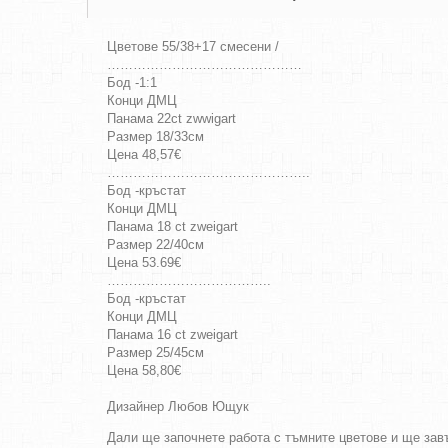
Цветове 55/38+17 смесени /
………………………………………
Бод -1:1
Конци ДМЦ
Панама 22ct zwwigart
Размер 18/33см
Цена 48,57€
………………………………………..
Бод -кръстат
Конци ДМЦ
Панама 18 ct zweigart
Размер 22/40см
Цена 53.69€
………………………………..
Бод -кръстат
Конци ДМЦ
Панама 16 ct zweigart
Размер 25/45см
Цена 58,80€
Дизайнер Любов Ющук
Дали ще започнете работа с тъмните цветове и ще завъ