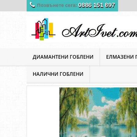
0886 151 897
Позвънете сега:
ДИАМАНТЕНИ ГОБЛЕНИ
ЕЛМАЗЕНИ 
НАЛИЧНИ ГОБЛЕНИ
ArtIvet
Гоблени за шиене
Луксозни гоблени