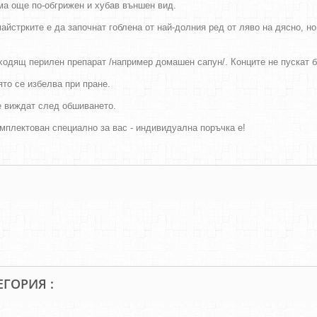
има още по-обгрижен и хубав външен вид.
айстрките е да започнат гоблена от най-долния ред от ляво на дясно, н
дходящ перилен препарат /например домашен сапун/. Конците не пускат 
оято се избелва при пране.
се виждат след обшиването.
мплектован специално за вас - индивидуална поръчка е!
ЕГОРИЯ :