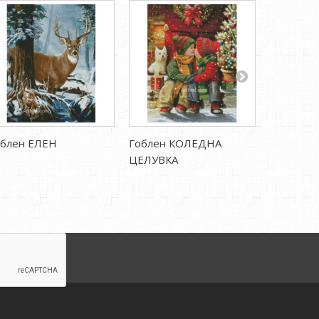
облен ЕЛЕН
Гоблен КОЛЕДНА
Гоблен 
ЦЕЛУВКA
ЕЛХИЧКA