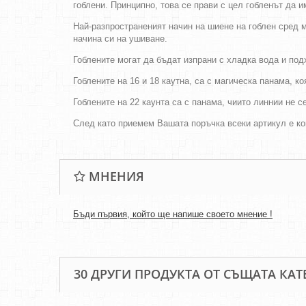
гоблени. Принципно, това се прави с цел гобленът да 
Най-разпространеният начин на шиене на гоблен сред м
начина си на ушиване.
Гоблените могат да бъдат изпрани с хладка вода и по
Гоблените на 16 и 18 каутна, са с магическа панама, к
Гоблените на 22 каунта са с панама, чиито линнии не 
След като приемем Вашата поръчка всеки артикул е ко
МНЕНИЯ
Бъди първия, който ще напише своето мнение !
30 ДРУГИ ПРОДУКТА ОТ СЪЩАТА КАТ