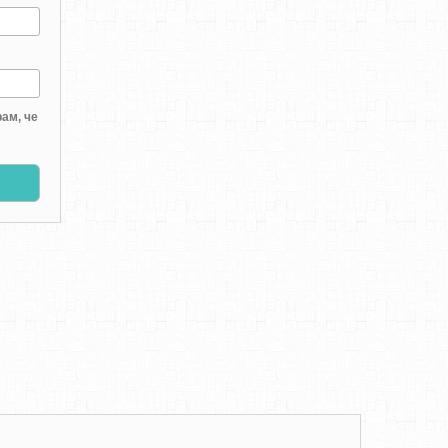
ам, че