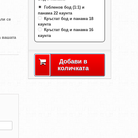
Гобленов бод (1:1) и
панама 22 каунта
Кръстат бод и панама 18
али се
каунта
Кръстат бод и панама 16
каунта
а вашата
Добави в
количката