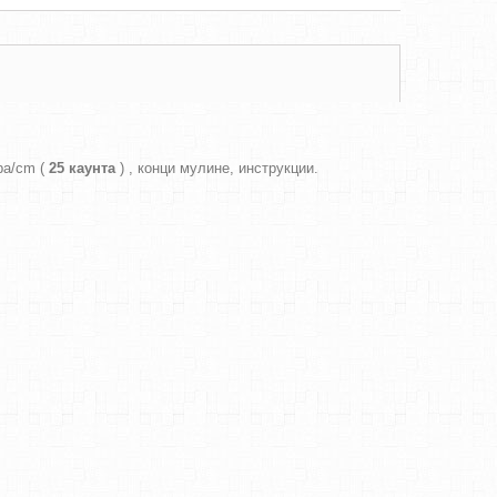
ра/cm (
25 каунта
) , конци мулине, инструкции.