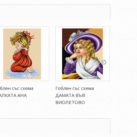
блен със схема
Гоблен със схема
Гоблен с
АЛКАТА АНА
ДАМАТА ВЪВ
КАРУЦА, 
ВИОЛЕТОВО