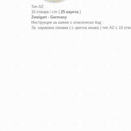
Тип AZ
10 отвора / cm (
25 каунта
)
Zweigart - Germany
Инструкции за шиене с класически бод :
За карирана панама ( с цветна нишка ) тип AZ с 10 от