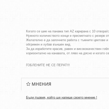
Когато се шие на панама тип AZ карирана с 10 отвора/
Нужното количеството конци е пресметнато с резерв о
Желателно е да започнете работа с тъмните цветове и 
обгрижен и хубав външен вид.
За да изработите красив, равен и висококачествен гобл
хоризонтално на канавата, от ляво на дясно и когато с
ГОБЛЕНИТЕ НЕ СЕ ПЕРАТ!!!
МНЕНИЯ
Бъди първия, който ще напише своето мнение !