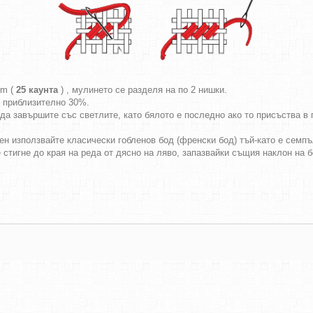
cm (
25 каунта
) , мулинето се разделя на по 2 нишки.
т приблизително 30%.
да завършите със светлите, като бялото е последно ако то присъства в г
ен използвайте класически гобленов бод (френски бод) тъй-като е семпъл
е стигне до края на реда от дясно на ляво, запазвайки същия наклон на 