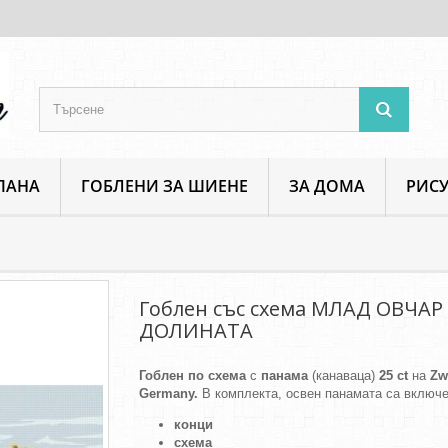
ПАНА
ГОБЛЕНИ ЗА ШИЕНЕ
ЗА ДОМА
РИСУ
Лица и Фигури
Гоблен със схема МЛАД ОВЧАР В ДОЛИНАТА
Гоблен със схема МЛАД ОВЧАР
ДОЛИНАТА
Гоблен по схема
с
панама
(канаваца)
25 ct
на
Zw
Germany.
В комплекта, освен панамата са включе
конци
схема