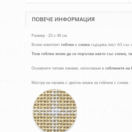
ПОВЕЧЕ ИНФОРМАЦИЯ
Размер - 23 х 40 см.
Всеки комплект
гоблен с схема
съдържа лист А3 със 
Този гоблен може да се поръчва както
със схема,
т
Основните типове панами, използвани в
гоблените н
Мостра на панама с цветна нишка за гоблени с схема