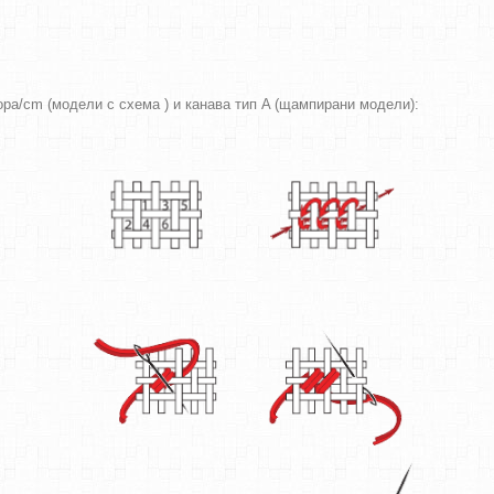
вора/cm (модели с схема ) и канава тип A (щампирани модели):