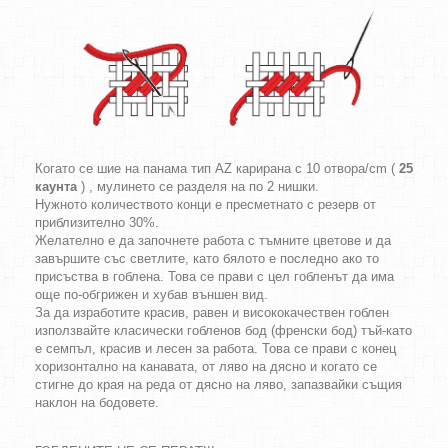
Когато се шие на панама тип AZ карирана с 10 отвора/cm (
25
каунта
) , мулинето се разделя на по 2 нишки.
Нужното количеството конци е пресметнато с резерв от
приблизително 30%.
Желателно е да започнете работа с тъмните цветове и да
завършите със светлите, като бялото е последно ако то
присъства в гоблена. Това се прави с цел гобленът да има
още по-обгрижен и хубав външен вид.
За да изработите красив, равен и висококачествен гоблен
използвайте класически гобленов бод (френски бод) тъй-като
е семпъл, красив и лесен за работа. Това се прави с конец
хоризонтално на канавата, от ляво на дясно и когато се
стигне до края на реда от дясно на ляво, запазвайки същия
наклон на бодовете.