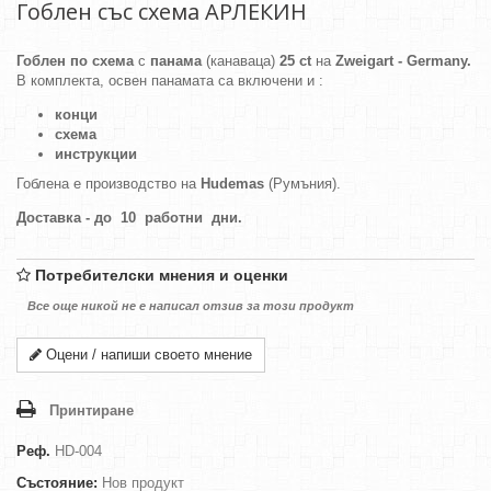
Гоблен със схема АРЛЕКИН
Гоблен по схема
с
панама
(канаваца)
25 ct
на
Zweigart - Germany.
В комплекта, освен панамата са включени и :
конци
схема
инструкции
Гоблена е производство на
Hudemas
(Румъния).
Доставка - до 10 работни дни.
Потребителски мнения и оценки
Все още никой не е написал отзив за този продукт
Оцени / напиши своето мнение
Принтиране
Реф.
HD-004
Състояние:
Нов продукт