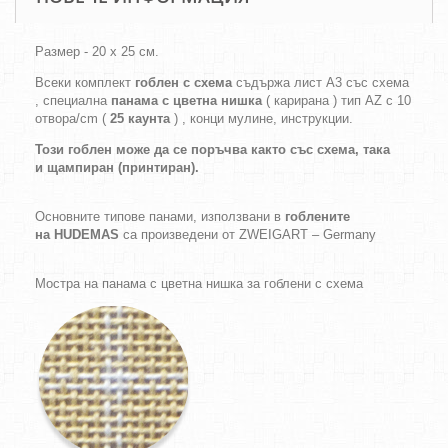
Размер - 20 х 25 см.
Всеки комплект
гоблен с схема
съдържа лист А3 със схема
, специална
панама с цветна нишка
( карирана ) тип AZ с 10
отвора/cm (
25 каунта
) , конци мулине, инструкции.
Този гоблен може да се поръчва както
със схема,
така
и
щампиран (принтиран).
Основните типове панами, използвани в
гоблените
на HUDEMAS
са произведени от ZWEIGART – Germany
Мостра на панама с цветна нишка за гоблени с схема