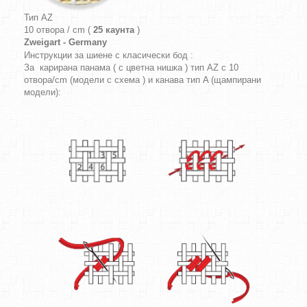
Тип AZ
10 отвора / cm (
25 каунта
)
Zweigart - Germany
Инструкции за шиене с класически бод :
За карирана панама ( с цветна нишка ) тип AZ с 10
отвора/cm (модели с схема ) и канава тип A (щампирани
модели):