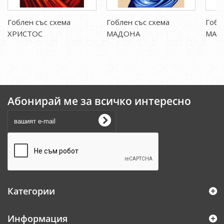
Гоблен със схема
Гоблен със схема
Гобл
ХРИСТОС
МАДОНА
МАЛ
Абонирай ме за всичко интересно
Категории
Информация