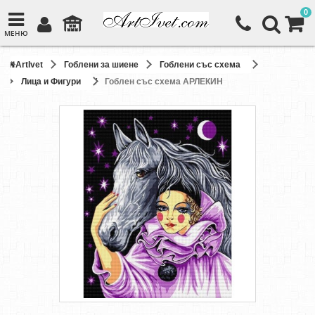
0
МЕНЮ
ArtIvet
Гоблени за шиене
Гоблени със схема
Лица и Фигури
Гоблен със схема АРЛЕКИН