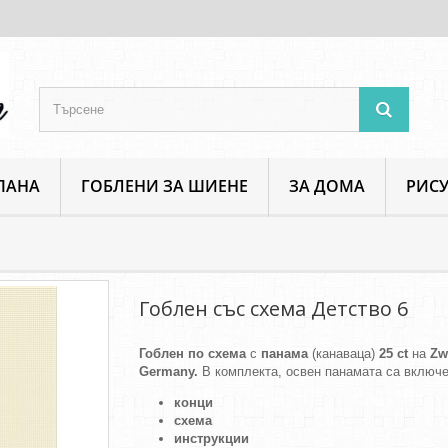
ПАНА
ГОБЛЕНИ ЗА ШИЕНЕ
ЗА ДОМА
РИСУ
ство 6
Гоблен със схема Детство 6
Гоблен по схема
с
панама
(канаваца)
25 ct
на
Zw
Germany.
В комплекта, освен панамата са включе
конци
схема
инструкции