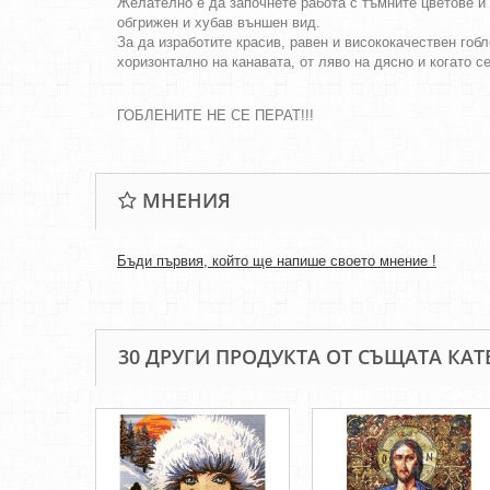
Желателно е да започнете работа с тъмните цветове и 
обгрижен и хубав външен вид.
За да изработите красив, равен и висококачествен гобл
хоризонтално на канавата, от ляво на дясно и когато с
ГОБЛЕНИТЕ НЕ СЕ ПЕРАТ!!!
МНЕНИЯ
Бъди първия, който ще напише своето мнение !
30 ДРУГИ ПРОДУКТА ОТ СЪЩАТА КАТ