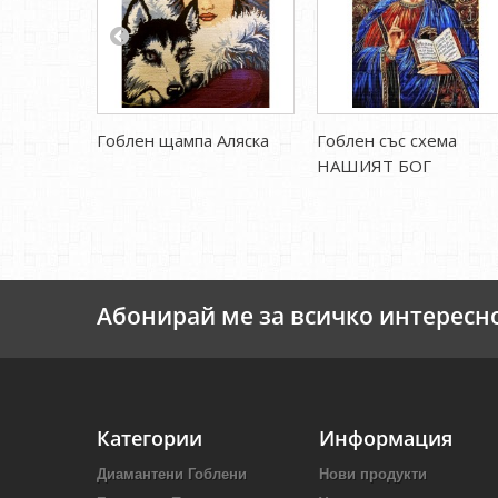
Гоблен щампа Аляска
Гоблен със схема
НАШИЯТ БОГ
Абонирай ме за всичко интересн
Категории
Информация
Диамантени Гоблени
Нови продукти