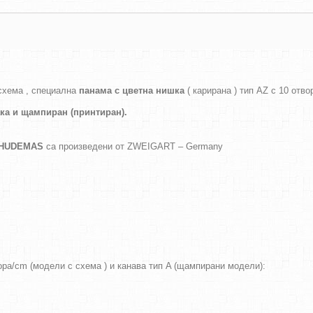
схема , специална
панама с цветна нишка
( карирана ) тип AZ с 10 отво
ака и
щампиран (принтиран).
а HUDEMAS
са произведени от ZWEIGART – Germany
вора/cm (модели с схема ) и канава тип A (щампирани модели):