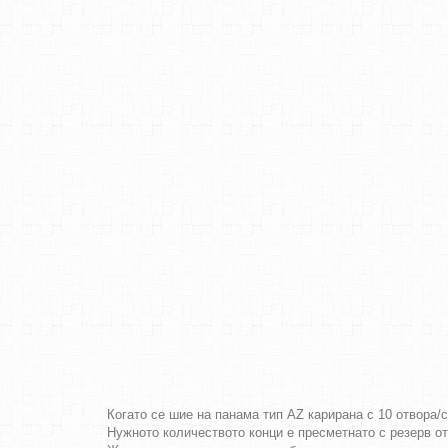
Когато се шие на панама тип AZ карирана с 10 отвора/
Нужното количеството конци е пресметнато с резерв о