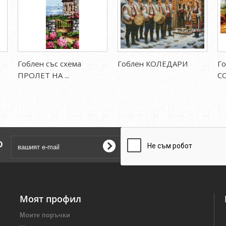
Гоблен със схема
Гоблен КОЛЕДАРИ
Го
ПРОЛЕТ НА ...
С
о
Моят профил
Моите поръчки