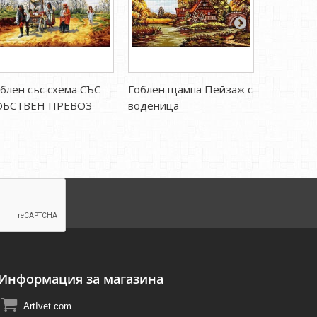
блен със схема СЪС
Гоблен щампа Пейзаж с
Гоблен 
ОБСТВЕН ПРЕВОЗ
воденица
ШИПКОВ
Информация за магазина
ArtIvet.com