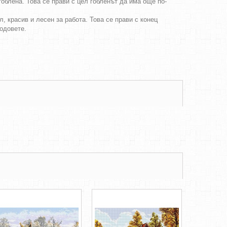
облена. Това се прави с цел гобленът да има още по-
, красив и лесен за работа. Това се прави с конец
бодовете.