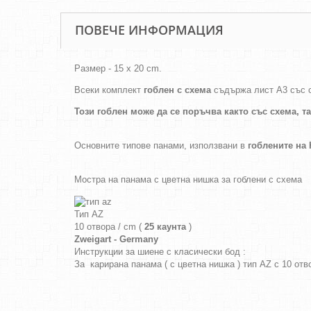
ПОВЕЧЕ ИНФОРМАЦИЯ
Размер - 15 x 20 cm.
Всеки комплект
гоблен с схема
съдържа лист А3 със 
Този гоблен може да се поръчва както
със схема,
т
Основните типове панами, използвани в
гоблените н
Мостра на панама с цветна нишка за гоблени с схема
Тип AZ
10 отвора / cm (
25 каунта
)
Zweigart - Germany
Инструкции за шиене с класически бод :
За карирана панама ( с цветна нишка ) тип AZ с 10 от