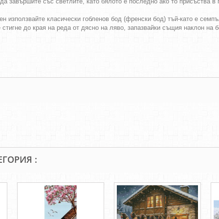
да завършите със светлите, като бялото е последно ако то присъства в г
ен използвайте класически гобленов бод (френски бод) тъй-като е семпъл
е стигне до края на реда от дясно на ляво, запазвайки същия наклон на 
ЕГОРИЯ :