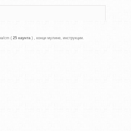
ра/cm (
25 каунта
) , конци мулине, инструкции.