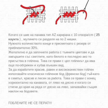
Когато се шие на панама тип AZ карирана с 10 отвора/cm (
25
каунта
) , мулинето се разделя на по 2 нишки.
Нужното количеството конци е пресметнато с резерв от
приблизително 30%.
Желателно е да започнете работа с тъмните цветове и да
завършите със светлите, като бялото е последно ако то
присъства в гоблена. Това се прави с цел гобленът да има
още по-обгрижен и хубав външен вид.
За да изработите красив, равен и висококачествен гоблен
използвайте класически гобленов бод (френски бод) тъй-като
е семпъл, красив и лесен за работа. Това се прави с конец
хоризонтално на канавата, от ляво на дясно и когато се
стигне до края на реда от дясно на ляво, запазвайки същия
наклон на бодовете.
ГОБЛЕНИТЕ НЕ СЕ ПЕРАТ!!!