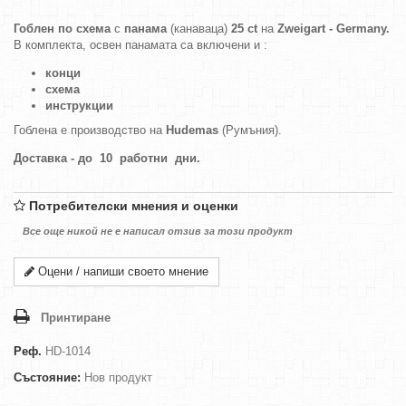
Гоблен по схема
с
панама
(канаваца)
25 ct
на
Zweigart - Germany.
В комплекта, освен панамата са включени и :
конци
схема
инструкции
Гоблена е производство на
Hudemas
(Румъния).
Доставка - до 10 работни дни.
Потребителски мнения и оценки
Все още никой не е написал отзив за този продукт
Оцени / напиши своето мнение
Принтиране
Реф.
HD-1014
Състояние:
Нов продукт