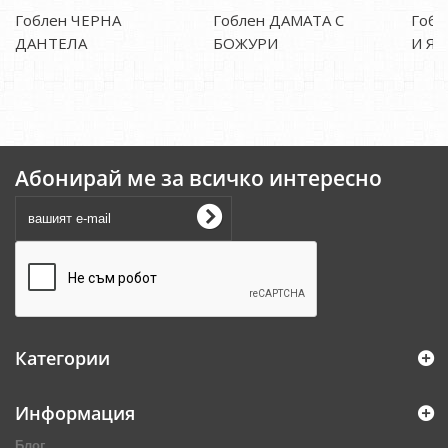
Гоблен ЧЕРНА
Гоблен ДАМАТА С
Гобл
ДАНТЕЛА
БОЖУРИ
И Я
Абонирай ме за всичко интересно
Категории
Информация
Блог