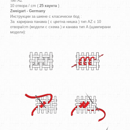
Тип AZ
10 отвора / cm (
25 каунта
)
Zweigart - Germany
Инструкции за шиене с класически бод :
За карирана панама ( с цветна нишка ) тип AZ с 10
отвора/cm (модели с схема ) и канава тип A (щампирани
модели):