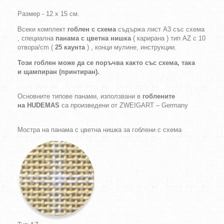
Размер - 12 х 15 см.
Всеки комплект
гоблен с схема
съдържа лист А3 със схема
, специална
панама с цветна нишка
( карирана ) тип AZ с 10
отвора/cm (
25 каунта
) , конци мулине, инструкции.
Този гоблен може да се поръчва както
със схема,
така
и
щампиран (принтиран).
Основните типове панами, използвани в
гоблените
на HUDEMAS
са произведени от ZWEIGART – Germany
Мостра на панама с цветна нишка за гоблени с схема