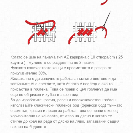
Когато се шие на панама тип AZ карирана с 10 отвора/cm (
25
каунта
) , мулинето се разделя на по 2 нишки.
Нужното количеството конци е пресметнато с резерв от
приблизително 30%.
Желателно е да започнете работа с тъмните цветове и да
завършите със светлите, като бялото е последно ако то
присъства в гоблена. Това се прави с цел гобленът да има
още по-обгрижен и хубав външен вид.
За да изработите красив, равен и висококачествен гоблен
използвайте класически гобленов бод (френски бод) тъй-като
е семпъл, красив и лесен за работа. Това се прави с конец
хоризонтално на канавата, от ляво на дясно и когато се
стигне до края на реда от дясно на ляво, запазвайки същия
наклон на бодовете.