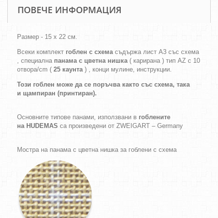
ПОВЕЧЕ ИНФОРМАЦИЯ
Размер - 15 х 22 см.
Всеки комплект
гоблен с схема
съдържа лист А3 със схема
, специална
панама с цветна нишка
( карирана ) тип AZ с 10
отвора/cm (
25 каунта
) , конци мулине, инструкции.
Този гоблен може да се поръчва както
със схема,
така
и
щампиран (принтиран).
Основните типове панами, използвани в
гоблените
на HUDEMAS
са произведени от ZWEIGART – Germany
Мостра на панама с цветна нишка за гоблени с схема