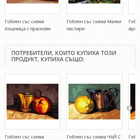
Гоблен със схема
Гоблен със схема Малки
Гобл
Кошница с праскови
пастири
Арле
ПОТРЕБИТЕЛИ, КОИТО КУПИХА ТОЗИ
ПРОДУКТ, КУПИХА СЪЩО:
Гоблен със схема
Гоблен със схема ЧАЙ С
Гобл