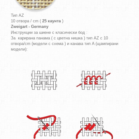
Тип AZ
10 отвора / cm (
25 каунта
)
Zweigart - Germany
Инструкции за шиене с класически бод :
За карирана панама ( с цветна нишка ) тип AZ с 10
отвора/cm (модели с схема ) и канава тип A (щампирани
модели):