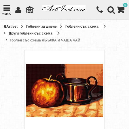
0
МЕНЮ
ArtIvet
Гоблени за шиене
Гоблени със схема
Други гоблени със схема
Гоблен със схема ЯБЪЛКА И ЧАША ЧАЙ