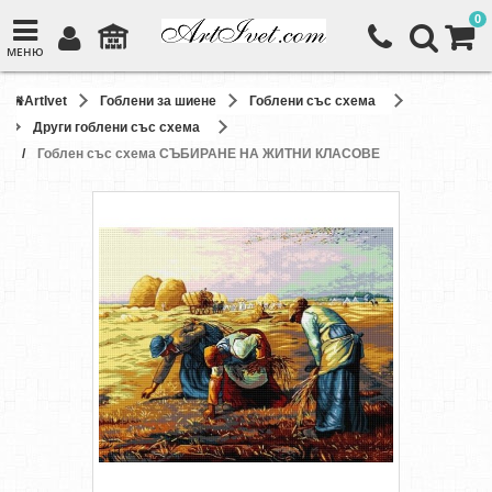
0
МЕНЮ
ArtIvet
Гоблени за шиене
Гоблени със схема
Други гоблени със схема
Гоблен със схема СЪБИРАНЕ НА ЖИТНИ КЛАСОВЕ