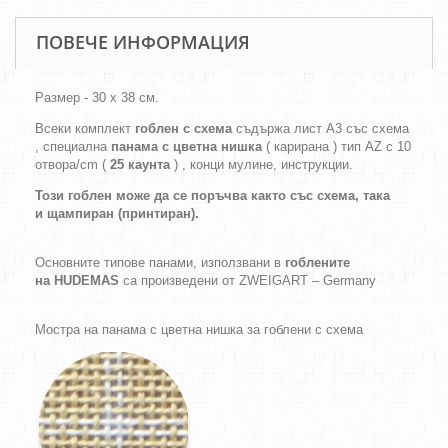
ПОВЕЧЕ ИНФОРМАЦИЯ
Размер - 30 х 38 см.
Всеки комплект
гоблен с схема
съдържа лист А3 със схема
, специална
панама с цветна нишка
( карирана ) тип AZ с 10
отвора/cm (
25 каунта
) , конци мулине, инструкции.
Този гоблен може да се поръчва както
със схема,
така
и
щампиран (принтиран).
Основните типове панами, използвани в
гоблените
на HUDEMAS
са произведени от ZWEIGART – Germany
Мостра на панама с цветна нишка за гоблени с схема