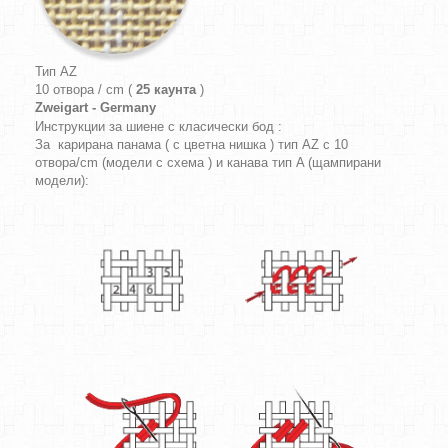
Тип AZ
10 отвора / cm (
25 каунта
)
Zweigart - Germany
Инструкции за шиене с класически бод :
За карирана панама ( с цветна нишка ) тип AZ с 10
отвора/cm (модели с схема ) и канава тип A (щампирани
модели):