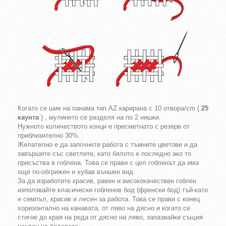
Когато се шие на панама тип AZ карирана с 10 отвора/cm (
25
каунта
) , мулинето се разделя на по 2 нишки.
Нужното количеството конци е пресметнато с резерв от
приблизително 30%.
Желателно е да започнете работа с тъмните цветове и да
завършите със светлите, като бялото е последно ако то
присъства в гоблена. Това се прави с цел гобленът да има
още по-обгрижен и хубав външен вид.
За да изработите красив, равен и висококачествен гоблен
използвайте класически гобленов бод (френски бод) тъй-като
е семпъл, красив и лесен за работа. Това се прави с конец
хоризонтално на канавата, от ляво на дясно и когато се
стигне до края на реда от дясно на ляво, запазвайки същия