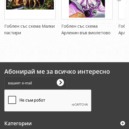
Гоблен със схема Малки
Гоблен със схема
Гобл
пастири
Арлекин във виолетово
Арле
Абонирай ме за всичко интересно
Категории