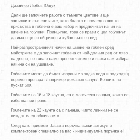
Дизайнер Любов Ющук
Дали ще започнете работа с тъмните цветове и ще
завършите със светлите, като бялото е последно ако то
присъства в гоблена е ваш избор и предпочитан начин на
шиене на гоблени. Принципно, това се прави с цел гобленът
да има още по-обгрижен и хубав външен вид.
Най-разпространеният начин на шиене на гоблен сред
майстрките е да започнат гоблена от най-долния ред от ляво
на дясно, но това е само препоръчително и всеки сам избира
начина си на ушиване.
Гоблените могат да бъдат изпрани с хладка вода и подходящ
перилен препарат /например домашен сапун/. Конците не
пускат боя.
Гоблените на 16 и 18 каутна, са с магическа панама, която се
избелва при пране.
Гоблените на 22 каунта са с панама, чиито линнии не се
виждат след обшиването.
След като приемем Вашата поръчка всеки артикул е
комплектован специално за вас - индивидуална поръчка е!