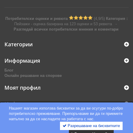
Потребителски оценки и ревюта
(
4,9
/
5
)
Категория :
Пейзажи
- оценка базирана на
123
оценки и
53
ревюта
-
Разгледай всички потребителски мнения и коментари
Категории
Информация
Блог
Онлайн решаване на спорове
Моят профил
Информация за магазина
Нашият магазин използва бисквитки за да ви осугури по-добро
потребителско преживяване. Препоръчваме ви да ги приемете
напълно за да се насладите на работата с нас.
Разрешаване на бисквитките