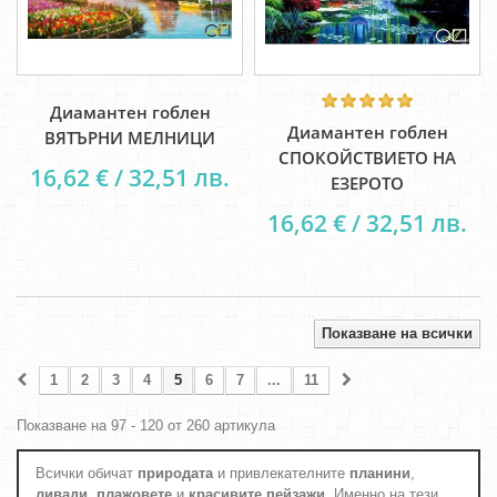
Диамантен гоблен
Диамантен гоблен
ВЯТЪРНИ МЕЛНИЦИ
СПОКОЙСТВИЕТО НА
16,62 € / 32,51 лв.
ЕЗЕРОТО
16,62 € / 32,51 лв.
Показване на всички
1
2
3
4
5
6
7
...
11
Показване на 97 - 120 от 260 артикула
Всички обичат
природата
и привлекателните
планини
,
ливади
,
плажовете
и
красивите пейзажи
. Именно на тези